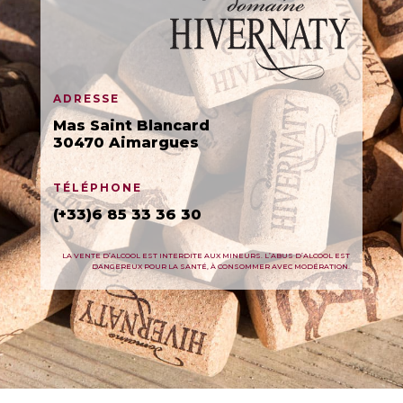
ADRESSE
Mas Saint Blancard
30470 Aimargues
TÉLÉPHONE
(+33)6 85 33 36 30
LA VENTE D’ALCOOL EST INTERDITE AUX MINEURS. L’ABUS D’ALCOOL EST
DANGEREUX POUR LA SANTÉ, À CONSOMMER AVEC MODÉRATION.