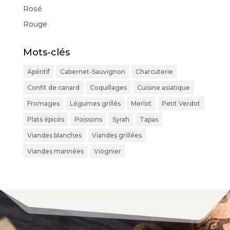
Rosé
Rouge
Mots-clés
Apéritif
Cabernet-Sauvignon
Charcuterie
Confit de canard
Coquillages
Cuisine asiatique
Fromages
Légumes grillés
Merlot
Petit Verdot
Plats épicés
Poissons
Syrah
Tapas
Viandes blanches
Viandes grillées
Viandes marinées
Viognier