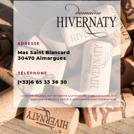
ADRESSE
Mas Saint Blancard
30470 Aimargues
TÉLÉPHONE
(+33)6 85 33 36 30
LA VENTE D’ALCOOL EST INTERDITE AUX MINEURS. L’ABUS D’ALCOOL EST
DANGEREUX POUR LA SANTÉ, À CONSOMMER AVEC MODÉRATION.