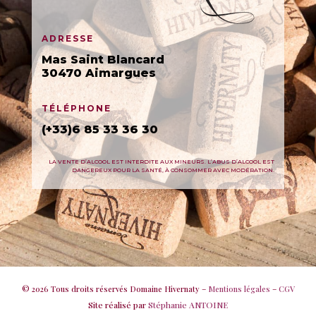
ADRESSE
Mas Saint Blancard
30470 Aimargues
TÉLÉPHONE
(+33)6 85 33 36 30
LA VENTE D’ALCOOL EST INTERDITE AUX MINEURS. L’ABUS D’ALCOOL EST
DANGEREUX POUR LA SANTÉ, À CONSOMMER AVEC MODÉRATION.
© 2026 Tous droits réservés Domaine Hivernaty –
Mentions légales
–
CGV
Site réalisé par
Stéphanie ANTOINE