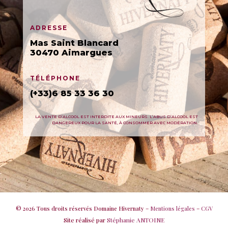
ADRESSE
Mas Saint Blancard
30470 Aimargues
TÉLÉPHONE
(+33)6 85 33 36 30
LA VENTE D’ALCOOL EST INTERDITE AUX MINEURS. L’ABUS D’ALCOOL EST
DANGEREUX POUR LA SANTÉ, À CONSOMMER AVEC MODÉRATION.
© 2026 Tous droits réservés Domaine Hivernaty –
Mentions légales
–
CGV
Site réalisé par
Stéphanie ANTOINE