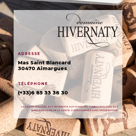
ADRESSE
Mas Saint Blancard
30470 Aimargues
TÉLÉPHONE
(+33)6 85 33 36 30
LA VENTE D’ALCOOL EST INTERDITE AUX MINEURS. L’ABUS D’ALCOOL EST
DANGEREUX POUR LA SANTÉ, À CONSOMMER AVEC MODÉRATION.