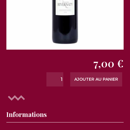
7,00
€
quantité
AJOUTER AU PANIER
de
Le
rouge
2021
Informations